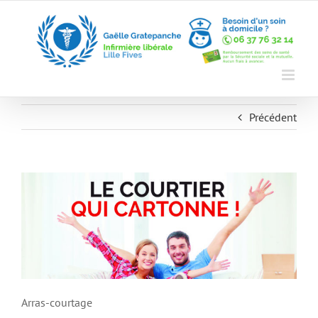
Skip
to
content
Précédent
Arras-courtage