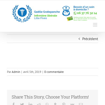
Skip
to
content
Précédent
Par
Admin
|
avril 5th, 2019
|
0 commentaire
Share This Story, Choose Your Platform!
Facebook
Twitter
LinkedIn
Reddit
Whatsapp
Tumblr
Pinterest
Vk
Email