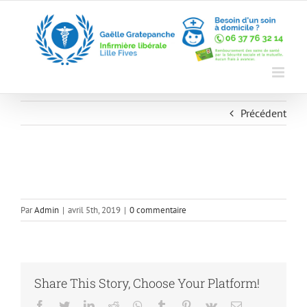
Skip
to
content
Précédent
Par
Admin
|
avril 5th, 2019
|
0 commentaire
Share This Story, Choose Your Platform!
Facebook
Twitter
LinkedIn
Reddit
Whatsapp
Tumblr
Pinterest
Vk
Email