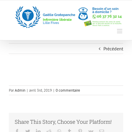
Skip
to
content
Précédent
Par
Admin
|
avril 3rd, 2019
|
0 commentaire
Share This Story, Choose Your Platform!
Facebook
Twitter
LinkedIn
Reddit
Whatsapp
Tumblr
Pinterest
Vk
Email