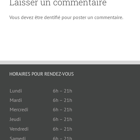
Laisser un commentaire
Vous devez être dentifié pour poster un commentaire.
HORAIRES POUR RENDEZ-VOUS
Lundi
6h – 21h
Mardi
6h – 21h
Mercredi
6h – 21h
Jeudi
6h – 21h
Vendredi
6h – 21h
Samedi
6h – 21h