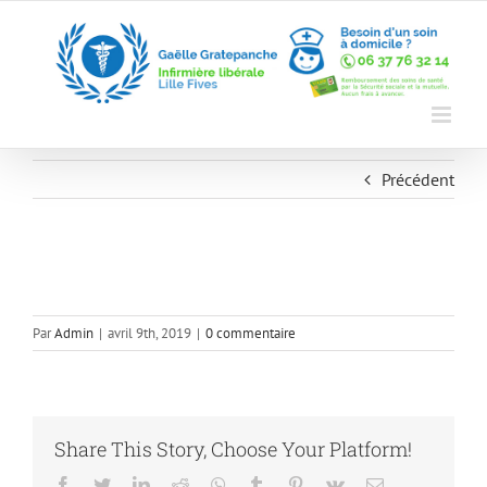
Skip
to
content
Précédent
Par
Admin
|
avril 9th, 2019
|
0 commentaire
Share This Story, Choose Your Platform!
Facebook
Twitter
LinkedIn
Reddit
Whatsapp
Tumblr
Pinterest
Vk
Email